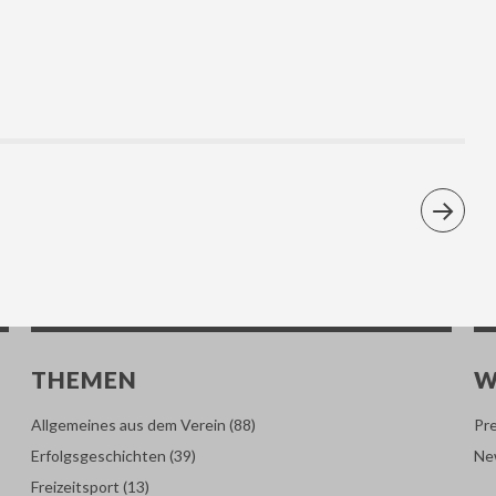
THEMEN
W
Allgemeines aus dem Verein
(88)
Pr
Erfolgsgeschichten
(39)
Ne
Freizeitsport
(13)