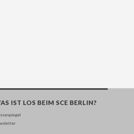
AS IST LOS BEIM SCE BERLIN?
essespiegel
wsletter