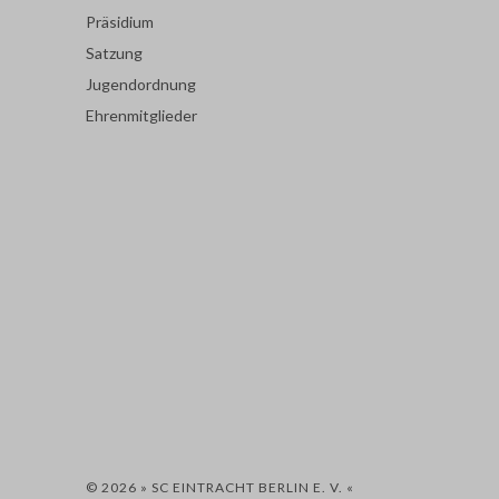
Präsidium
Satzung
Jugendordnung
Ehrenmitglieder
© 2026 » SC EINTRACHT BERLIN E. V. «