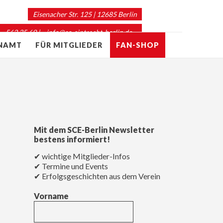
Eisenacher Str. 125 | 12685 Berlin
 – 563 35 69 |
info@sc-eintracht-berlin.de
ENAMT
FÜR MITGLIEDER
FAN-SHOP
Mit dem SCE-Berlin Newsletter
bestens informiert!
✔ wichtige Mitglieder-Infos
✔ Termine und Events
✔ Erfolgsgeschichten aus dem Verein
Vorname