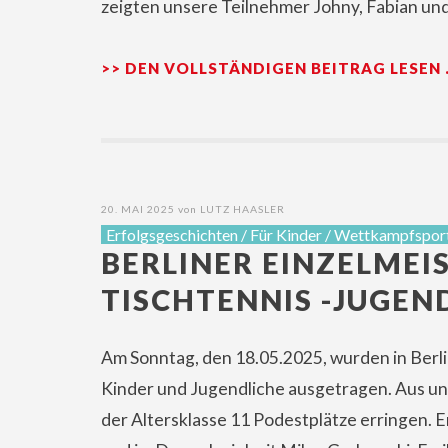
zeigten unsere Teilnehmer Johny, Fabian und
>> DEN VOLLSTÄNDIGEN BEITRAG LESEN
20. MAI 2025
von
LUTZ HAASLER
Erfolgsgeschichten
/
Für Kinder
/
Wettkampfspor
BERLINER EINZELMEI
TISCHTENNIS -JUGEN
Am Sonntag, den 18.05.2025, wurden in Berli
Kinder und Jugendliche ausgetragen. Aus 
der Altersklasse 11 Podestplätze erringen. E