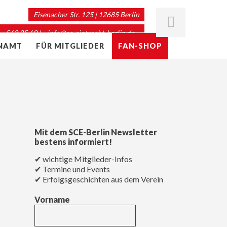
Eisenacher Str. 125 | 12685 Berlin
 – 563 35 69 |
info@sc-eintracht-berlin.de
ENAMT
FÜR MITGLIEDER
FAN-SHOP
Mit dem SCE-Berlin Newsletter
bestens informiert!
✔ wichtige Mitglieder-Infos
✔ Termine und Events
✔ Erfolgsgeschichten aus dem Verein
Vorname