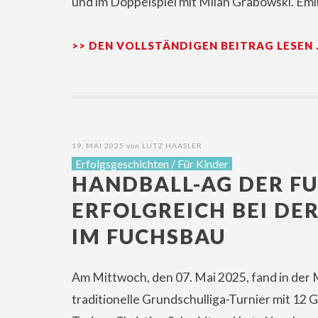
und im Doppelspiel mit Milan Grabowski. Emi
>> DEN VOLLSTÄNDIGEN BEITRAG LESEN
19. MAI 2025
von
LUTZ HAASLER
Erfolgsgeschichten
/
Für Kinder
HANDBALL-AG DER F
ERFOLGREICH BEI DE
IM FUCHSBAU
Am Mittwoch, den 07. Mai 2025, fand in der
traditionelle Grundschulliga-Turnier mit 12 