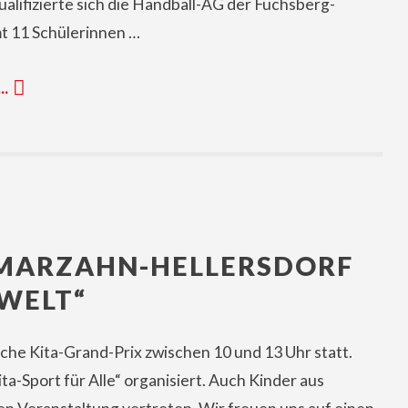
ualifizierte sich die Handball-AG der Fuchsberg-
t 11 Schülerinnen …
 …
X MARZAHN-HELLERSDORF
 WELT“
liche Kita-Grand-Prix zwischen 10 und 13 Uhr statt.
-Sport für Alle“ organisiert. Auch Kinder aus