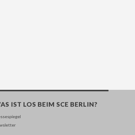
AS IST LOS BEIM SCE BERLIN?
essespiegel
wsletter