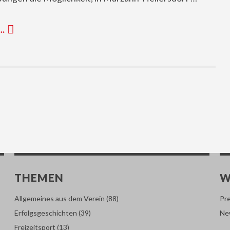
 …
THEMEN
W
Allgemeines aus dem Verein
(88)
Pr
Erfolgsgeschichten
(39)
Ne
Freizeitsport
(13)