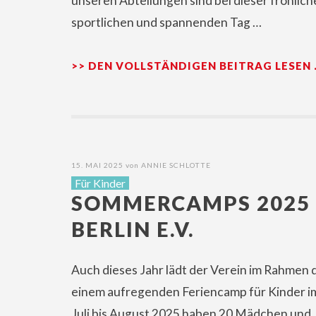
unseren Abteilungen sind bei dieser fröhlic
sportlichen und spannenden Tag …
>> DEN VOLLSTÄNDIGEN BEITRAG LESEN
15. MAI 2025
von
ANNIE SCHLOTTE
Für Kinder
SOMMERCAMPS 2025 
BERLIN E.V.
Auch dieses Jahr lädt der Verein im Rahmen 
einem aufregenden Feriencamp für Kinder im 
Juli bis August 2025 haben 20 Mädchen und 