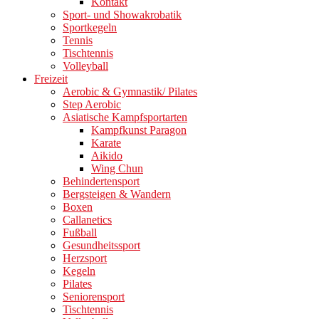
Kontakt
Sport- und Showakrobatik
Sportkegeln
Tennis
Tischtennis
Volleyball
Freizeit
Aerobic & Gymnastik/ Pilates
Step Aerobic
Asiatische Kampfsportarten
Kampfkunst Paragon
Karate
Aikido
Wing Chun
Behindertensport
Bergsteigen & Wandern
Boxen
Callanetics
Fußball
Gesundheitssport
Herzsport
Kegeln
Pilates
Seniorensport
Tischtennis