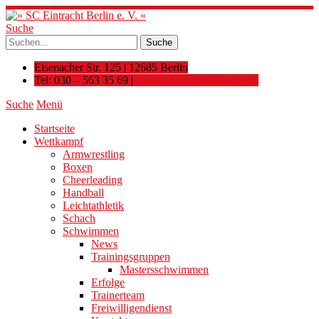
Suche
Eisenacher Str. 125 | 12685 Berlin
Tel: 030 – 563 35 69 |
info@sc-eintracht-berlin.de
Suche
Menü
Startseite
Wettkampf
Armwrestling
Boxen
Cheerleading
Handball
Leichtathletik
Schach
Schwimmen
News
Trainingsgruppen
Mastersschwimmen
Erfolge
Trainerteam
Freiwilligendienst