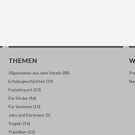
THEMEN
W
Allgemeines aus dem Verein
(88)
Pr
Erfolgsgeschichten
(39)
Ne
Freizeitsport
(13)
Für Kinder
(46)
Für Senioren
(10)
Jobs und Ehrenamt
(5)
Kegeln
(16)
Präsidium
(23)