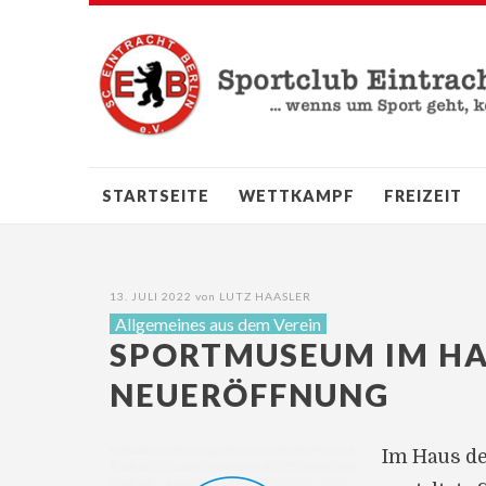
STARTSEITE
WETTKAMPF
FREIZEIT
13. JULI 2022
von
LUTZ HAASLER
Allgemeines aus dem Verein
SPORTMUSEUM IM HAU
NEUERÖFFNUNG
Im Haus de