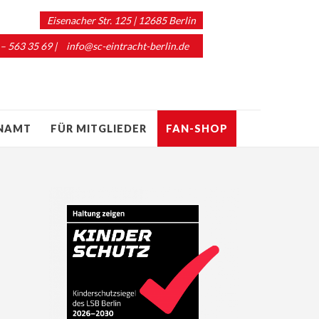
Eisenacher Str. 125 | 12685 Berlin
 – 563 35 69 |
info@sc-eintracht-berlin.de
ENAMT
FÜR MITGLIEDER
FAN-SHOP