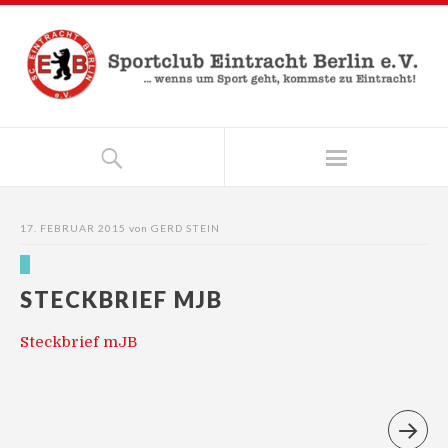
17. FEBRUAR 2015
von
GERD STEIN
STECKBRIEF MJB
Steckbrief mJB