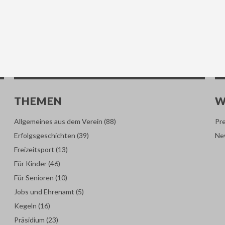
THEMEN
W
Allgemeines aus dem Verein
(88)
Pr
Erfolgsgeschichten
(39)
Ne
Freizeitsport
(13)
Für Kinder
(46)
Für Senioren
(10)
Jobs und Ehrenamt
(5)
Kegeln
(16)
Präsidium
(23)