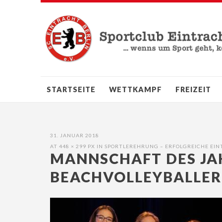
STARTSEITE
WETTKAMPF
FREIZEIT
31. JANUAR 2018
AT
448 × 299 PX
IN
SPORTLEREHRUNG – ERFOLGREICHE EI
MANNSCHAFT DES JAH
BEACHVOLLEYBALLER