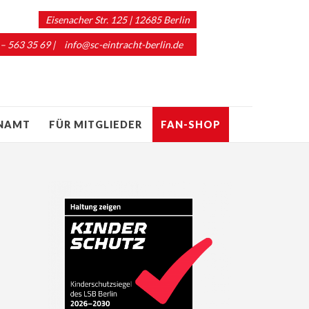
Eisenacher Str. 125 | 12685 Berlin
 – 563 35 69 |
info@sc-eintracht-berlin.de
ENAMT
FÜR MITGLIEDER
FAN-SHOP