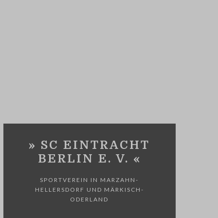
» SC EINTRACHT
BERLIN E. V. «
SPORTVEREIN IN MARZAHN-
HELLERSDORF UND MÄRKISCH-
ODERLAND