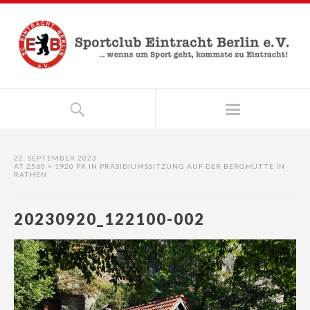
22. SEPTEMBER 2023
AT
2560 × 1920 PX
IN
PRÄSIDIUMSSITZUNG AUF DER BERGHÜTTE IN
RATHEN
20230920_122100-002