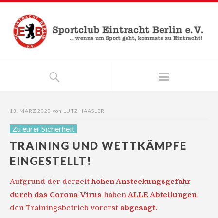
13. MÄRZ 2020
von
LUTZ HAASLER
Zu eurer Sicherheit
TRAINING UND WETTKÄMPFE
EINGESTELLT!
Aufgrund der derzeit
hohen Ansteckungsgefahr
durch das Corona-Virus
haben
ALLE Abteilungen
den Trainingsbetrieb vorerst
abgesagt.