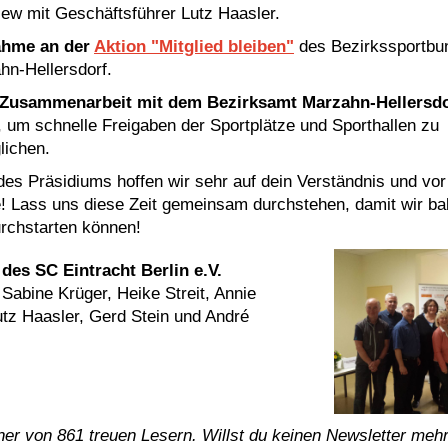
iew mit Geschäftsführer Lutz Haasler.
ahme an der
Aktion "Mitglied bleiben"
des Bezirkssportbu
hn-Hellersdorf.
Zusammenarbeit mit dem Bezirksamt Marzahn-Hellersdo
, um schnelle Freigaben der Sportplätze und Sporthallen zu
lichen.
s Präsidiums hoffen wir sehr auf dein Verständnis und vor
! Lass uns diese Zeit gemeinsam durchstehen, damit wir ba
urchstarten können!
des SC Eintracht Berlin e.V.
, Sabine Krüger, Heike Streit, Annie
utz Haasler, Gerd Stein und André
iner von 861 treuen Lesern. Willst du keinen Newsletter mehr