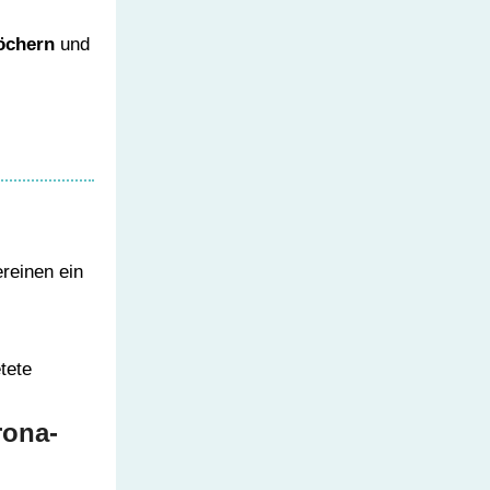
löchern
und
ereinen ein
tete
rona-