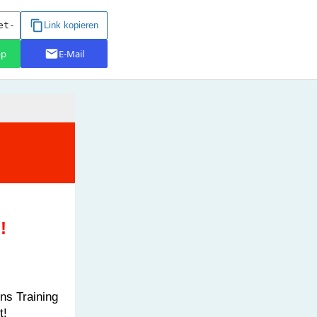
!
ins Training
t!