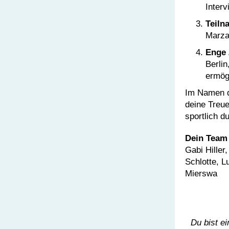
Interv
Teiln
Marza
Enge 
Berlin
ermög
Im Namen de
deine Treue
sportlich d
Dein Team 
Gabi Hiller
Schlotte, L
Mierswa
Du bist e