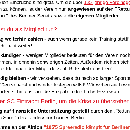
ellen Einbrüche sind groß. Um die über
125-jährige Vereinsg
n zu können, ist der Verein nun
angewiesen auf den "Rett
ort"
des Berliner Senats sowie
die eigenen Mitglieder.
t du als Mitglied tun?
ag weiterhin zahlen
- auch wenn gerade kein Training stattf
eht bald weiter!
 kündigen
- weniger Mitglieder bedeuten für den Verein noc
hmen, in ohnehin schwierigen Zeiten. Außerdem richten sich
gelder nach der Mitgliederzahl. Bitte bleib' uns treu!
dig bleiben
- wir verstehen, dass du nach so langer Sportp
ßen scharst und wieder loslegen willst! Wir wollen auch wie
arten sehnlichst auf die Freigaben durch das Bezirksamt.
er SC Eintracht Berlin, um die Krise zu überstehen
g auf finanzielle Unterstützung gestellt
durch den „Rettu
en Sport“ des Landessportbundes Berlin.
ahme an der Aktion
"105'5 Spreeradio kämpft für Berliner