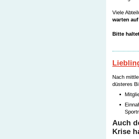
Viele Abtei
warten auf
Bitte halt
Lieblin
Nach mittle
düsteres Bi
Mitgli
Einna
Sport
Auch de
Krise ha