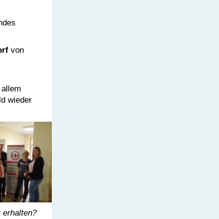
ndes
rf
von
 allem
ld wieder
 erhalten?