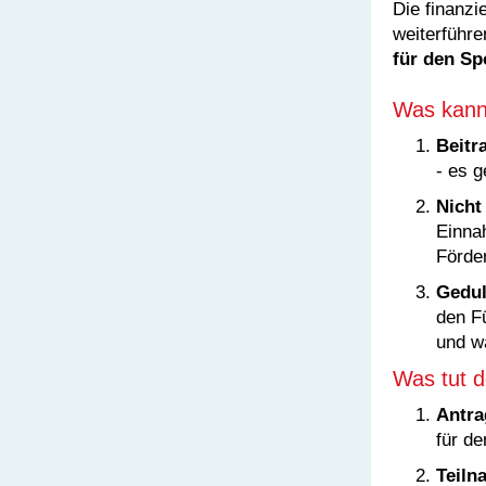
Die finanzi
weiterführe
für den Sp
Was kanns
Beitr
- es g
Nicht
Einna
Förder
Gedul
den Fü
und w
Was tut d
Antra
für d
Teiln