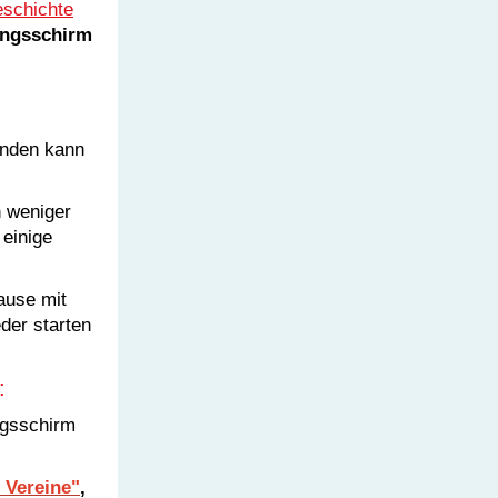
eschichte
ungsschirm
inden kann
h weniger
 einige
ause mit
der starten
:
ngsschirm
 Vereine"
,