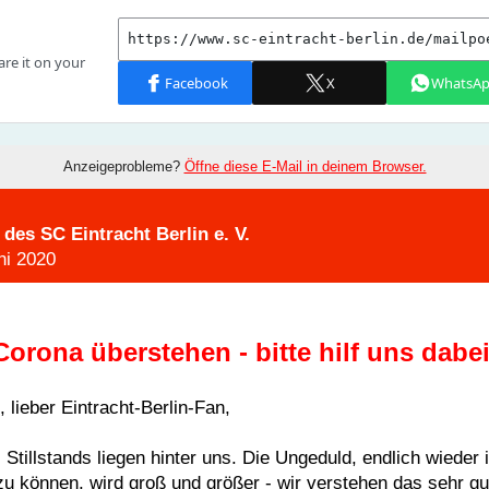
Anzeigeprobleme?
Öffne diese E-Mail in deinem Browser.
 des SC Eintracht Berlin e. V.
ni 2020
Corona überstehen - bitte hilf uns dabei
, lieber Eintracht-Berlin-Fan,
Stillstands liegen hinter uns. Die Ungeduld, endlich wieder 
zu können, wird groß und größer - wir verstehen das sehr gu