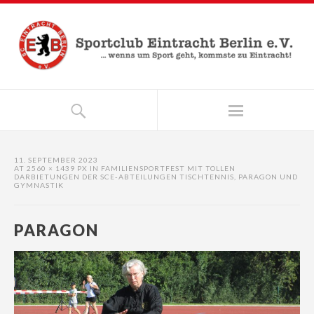
11. SEPTEMBER 2023
AT
2560 × 1439 PX
IN
FAMILIENSPORTFEST MIT TOLLEN
DARBIETUNGEN DER SCE-ABTEILUNGEN TISCHTENNIS, PARAGON UND
GYMNASTIK
PARAGON