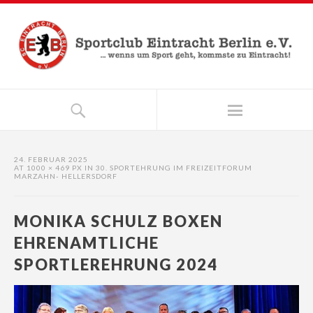
24. FEBRUAR 2025
AT
1000 × 469 PX
IN
30. SPORTEHRUNG IM FREIZEITFORUM
MARZAHN- HELLERSDORF
MONIKA SCHULZ BOXEN
EHRENAMTLICHE
SPORTLEREHRUNG 2024